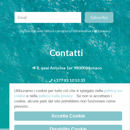
Dichiaro di aver letto e compreso l'informativa sulla privacy
Contatti
8, quai Antoine 1er 98000 Monaco
+377 93 10 53 33
Utilizziamo i cookie per tutto ciò che è spiegato nella
politica sui
info@riva-mbs.com
cookie
e nella
politica sulla privacy
. Se non si accettano i
cookie, alcune parti del sito potrebbero non funzionare come
previsto.
Accetta Cookie
Disabilita Cookie