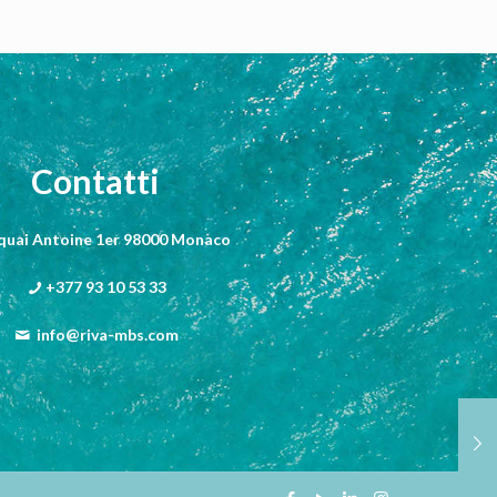
Contatti
 quai Antoine 1er 98000 Monaco
+377 93 10 53 33
info@riva-mbs.com