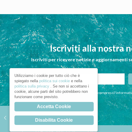
Iscriviti alla nostra 
Iscriviti per ricevere notizie e aggiornamenti s
Utilizziamo i cookie per tutto ciò che è
spiegato nella
politica sui cookie
e nella
politica sulla privacy
. Se non si accettano i
cookie, alcune parti del sito potrebbero non
Dichiaro di aver letto e compreso l'informativ
funzionare come previsto.
Accetta Cookie
Disabilita Cookie