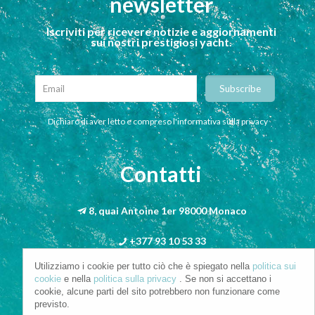
newsletter
Iscriviti per ricevere notizie e aggiornamenti
sui nostri prestigiosi yacht.
Dichiaro di aver letto e compreso l'informativa sulla privacy
Contatti
8, quai Antoine 1er 98000 Monaco
+377 93 10 53 33
Utilizziamo i cookie per tutto ciò che è spiegato nella
politica sui
info@riva-mbs.com
cookie
e nella
politica sulla privacy
. Se non si accettano i
cookie, alcune parti del sito potrebbero non funzionare come
previsto.