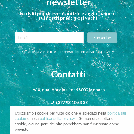
newsletter
Iscriviti per ricevere notizie e aggiornamenti
sui nostri prestigiosi yacht.
Dichiaro di aver letto e compreso l'informativa sulla privacy
Contatti
8, quai Antoine 1er 98000 Monaco
+377 93 10 53 33
Utilizziamo i cookie per tutto ciò che è spiegato nella
politica sui
info@riva-mbs.com
cookie
e nella
politica sulla privacy
. Se non si accettano i
cookie, alcune parti del sito potrebbero non funzionare come
previsto.