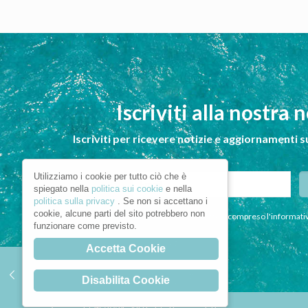
Iscriviti alla nostra 
Iscriviti per ricevere notizie e aggiornamenti s
Utilizziamo i cookie per tutto ciò che è
spiegato nella
politica sui cookie
e nella
politica sulla privacy
. Se non si accettano i
cookie, alcune parti del sito potrebbero non
Dichiaro di aver letto e compreso l'informativ
funzionare come previsto.
Accetta Cookie
Disabilita Cookie