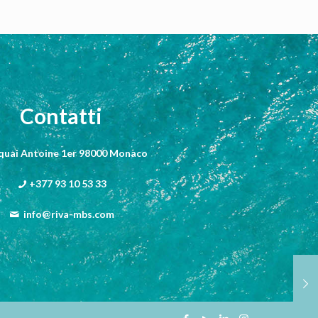
Contatti
 quai Antoine 1er 98000 Monaco
+377 93 10 53 33
info@riva-mbs.com