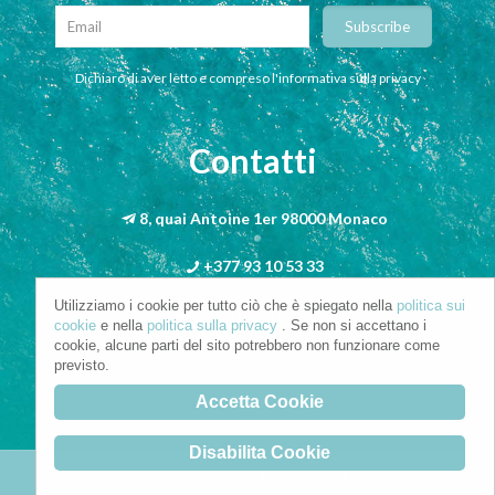
Dichiaro di aver letto e compreso l'informativa sulla privacy
Contatti
8, quai Antoine 1er 98000 Monaco
+377 93 10 53 33
Utilizziamo i cookie per tutto ciò che è spiegato nella
politica sui
info@riva-mbs.com
cookie
e nella
politica sulla privacy
. Se non si accettano i
cookie, alcune parti del sito potrebbero non funzionare come
previsto.
Accetta Cookie
Disabilita Cookie
Copyright © 2021. All Rights Reserved.
Privacy