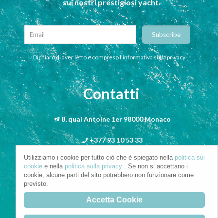
sui nostri prestigiosi yacht.
Dichiaro di aver letto e compreso l'informativa sulla privacy
Contatti
8, quai Antoine 1er 98000 Monaco
+377 93 10 53 33
Utilizziamo i cookie per tutto ciò che è spiegato nella
politica sui
info@riva-mbs.com
cookie
e nella
politica sulla privacy
. Se non si accettano i
cookie, alcune parti del sito potrebbero non funzionare come
previsto.
Accetta Cookie