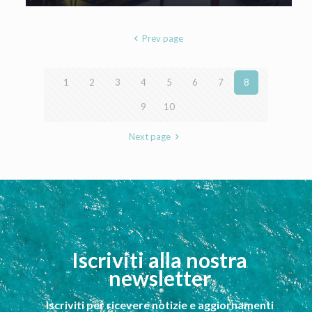
Prev page
1
2
3
4
5
6
7
8
9
10
Next page
Iscriviti alla nostra
newsletter
Iscriviti per ricevere notizie e aggiornamenti