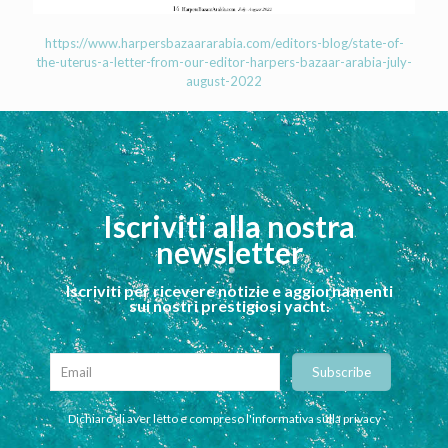
https://www.harpersbazaararabia.com/editors-blog/state-of-
the-uterus-a-letter-from-our-editor-harpers-bazaar-arabia-july-
august-2022
Iscriviti alla nostra
newsletter
Iscriviti per ricevere notizie e aggiornamenti
sui nostri prestigiosi yacht.
Dichiaro di aver letto e compreso l'informativa sulla privacy