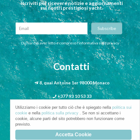
Iscriviti per ricevere notizie e aggiornamenti
sui nostri prestigiosi yacht.
Dichiaro di aver letto e compreso l'informativa sulla privacy
Contatti
8, quai Antoine 1er 98000 Monaco
+377 93 10 53 33
Utilizziamo i cookie per tutto ciò che è spiegato nella
politica sui
info@riva-mbs.com
cookie
e nella
politica sulla privacy
. Se non si accettano i
cookie, alcune parti del sito potrebbero non funzionare come
previsto.
Accetta Cookie