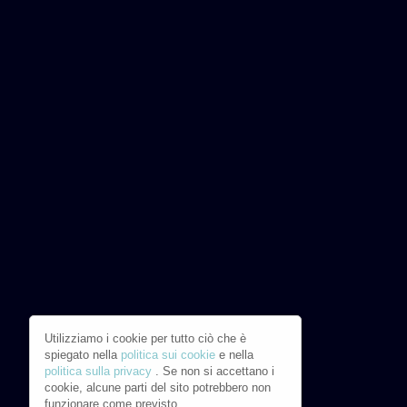
Utilizziamo i cookie per tutto ciò che è
spiegato nella
politica sui cookie
e nella
politica sulla privacy
. Se non si accettano i
cookie, alcune parti del sito potrebbero non
funzionare come previsto.