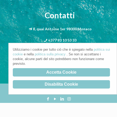
Contatti
8, quai Antoine 1er 98000 Monaco
+377 93 10 53 33
Utilizziamo i cookie per tutto ciò che è spiegato nella
politica sui
info@riva-mbs.com
cookie
e nella
politica sulla privacy
. Se non si accettano i
cookie, alcune parti del sito potrebbero non funzionare come
previsto.
Accetta Cookie
Disabilita Cookie
Copyright © 2021. All Rights Reserved.
Privacy