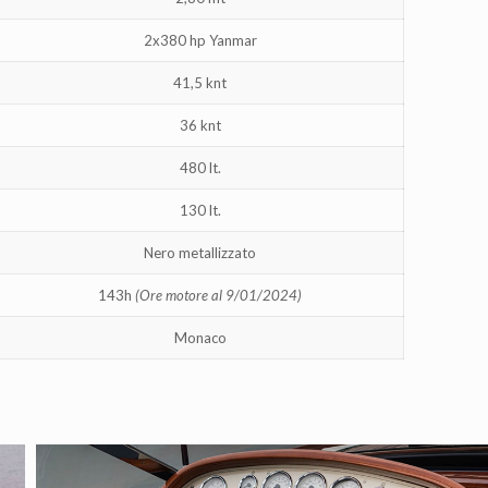
2x380 hp Yanmar
41,5 knt
36 knt
480 lt.
130 lt.
Nero metallizzato
143h
(Ore motore al 9/01/2024)
Monaco