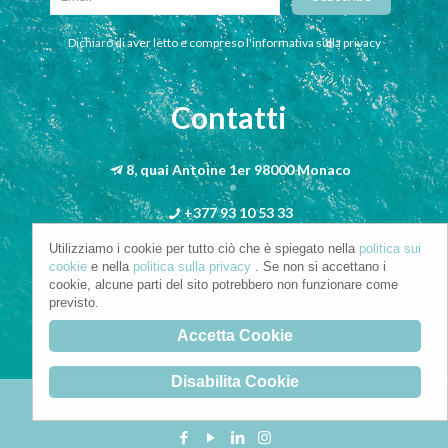
Dichiaro di aver letto e compreso l'informativa sulla privacy
Contatti
8, quai Antoine 1er 98000 Monaco
+377 93 10 53 33
Utilizziamo i cookie per tutto ciò che è spiegato nella
politica sui
info@riva-mbs.com
cookie
e nella
politica sulla privacy
. Se non si accettano i
cookie, alcune parti del sito potrebbero non funzionare come
previsto.
Accetta Cookie
Disabilita Cookie
Copyright © 2021. All Rights Reserved.
Privacy