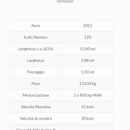
Venduto
Anno
2015
Scafo Numero
120
Lunghezza o.a. (LOA)
13,40 mt
Larghezza
3,88 mt
Pescaggio
1,03 mt
Peso
13100 Kg
Motorizzazione
2 x 800 hp MAN
Velocità Massima
35 knts
Velocità di crociera
30 knts