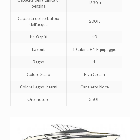
Capacità della tanica di
1330 lt
benzina
Capacità del serbatoio
200 lt
dell'acqua
Nr. Ospiti
10
Layout
1 Cabina + 1 Equipaggio
Bagno
1
Colore Scafo
Riva Cream
Colore Legno Interni
Canaletto Noce
Ore motore
350 h