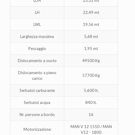
LOA
23,32 mt
LH
22,49 mt
LWL
19,56 mt
Larghezza massima
5,68 mt
Pescaggio
1,95 mt
Dislocamento a vuoto
49500 Kg
Dislocamento a pieno
57700 Kg
carico
Serbatoi carburante
5.600 lt.
Serbatoi acqua
840 lt.
Nr. persone a bordo
16
MAN V 12 1550 / MAN
Motorizzazione
V12 - 1800