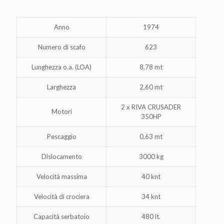
Anno
1974
Numero di scafo
623
Lunghezza o.a. (LOA)
8,78 mt
Larghezza
2,60 mt
2 x RIVA CRUSADER
Motori
350HP
Pescaggio
0,63 mt
Dislocamento
3000 kg
Velocità massima
40 knt
Velocità di crociera
34 knt
Capacità serbatoio
480 lt.