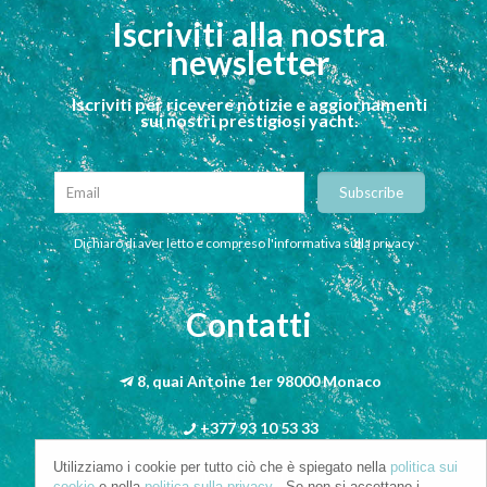
Iscriviti alla nostra
newsletter
Iscriviti per ricevere notizie e aggiornamenti
sui nostri prestigiosi yacht.
Dichiaro di aver letto e compreso l'informativa sulla privacy
Contatti
8, quai Antoine 1er 98000 Monaco
+377 93 10 53 33
Utilizziamo i cookie per tutto ciò che è spiegato nella
politica sui
info@riva-mbs.com
cookie
e nella
politica sulla privacy
. Se non si accettano i