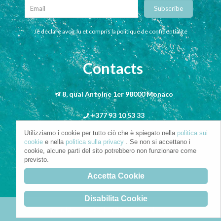
Je déclare avoir lu et compris la politique de confidentialité
Contacts
8, quai Antoine 1er 98000 Monaco
+377 93 10 53 33
Utilizziamo i cookie per tutto ciò che è spiegato nella
politica sui
info@riva-mbs.com
cookie
e nella
politica sulla privacy
. Se non si accettano i
cookie, alcune parti del sito potrebbero non funzionare come
previsto.
Accetta Cookie
Disabilita Cookie
Copyright © 2021. All Rights Reserved.
Privacy