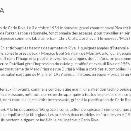
VA
ns de Carlo Riva. Le 3 octobre 1954 le nouveau grand chantier naval Riva est i
de l'organisation rationnelle, fonctionnelle des espaces, pour travailler en sér
stigieuse comme le label américain Chris Craft. Dorénavant le nouveau ‘MUST
. En anticipant les besoins des armateurs Riva, à quelques années d'intervalle, 
ans après le prestigieux « Monaco Boat Service » de Monte-Carlo, qui a dépassé
it dans l'image et la publicité avec des catalogues dont il s'occupe personnel
ico Patellani gère l'impression du catalogue raffiné et exclusif Riva de 1956.
 motonautisme de Mello Prina de rue Durini à Milan à côté des automobiles, 
au salon nautique de Miami en 1959 avec un Tritone, un Super Florida et un A
atériaux innovants, comme le contreplaqué marin, une invention technologique 
cisa de Lissone, méthode de recherche appliquée à toutes les parties de la coq
d, dont chacun a une histoire intéressante, grâce à la planification de Carlo Riv
sine). A la fin des années ’60, grâce à son intuition perspicace, il comprend q
ie et équilibre à la fiberglass. Les premiers deux modèles en fibre de verre (
 portent la signature indélébile de l'ingénieur Carlo Riva.