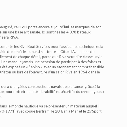
nauguré, celui qui porte encore aujourd’hui les marques de son
ie sur une base artisanale. Ici sont nés les 4.098 bateaux
’ sera RIVA.
sont nés les Riva Boat Services pour l'assistance technique et la
 le demi-siècle, et aussi sur toute la Côte d'Azur, dans de
lement de chaque détail, parce que Riva veut dire classe, style
 Il ne manque jamais une occasion de participer à des foires et
il a été exposé un « Sebino » avec un étonnement compréhensible
riston ou lors de l'ouverture d'un salon Riva en 1964 dans le
qui a changé les constructions navals de plaisance, grâce à la
ue pour obtenir qualité, durabilité et sécurité : du chromage aux
a.
ue dans le monde nautique va se présenter un matériau auquel il
1970-1971) avec coque Bertram, le 20’ Bahia Mar et le 25’Sport