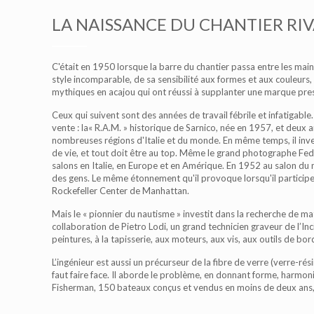
LA NAISSANCE DU CHANTIER RI
C'était en 1950 lorsque la barre du chantier passa entre les mai
style incomparable, de sa sensibilité aux formes et aux couleurs, 
mythiques en acajou qui ont réussi à supplanter une marque pre
Ceux qui suivent sont des années de travail fébrile et infatigable
vente : la« R.A.M. » historique de Sarnico, née en 1957, et deux 
nombreuses régions d'Italie et du monde. En même temps, il invest
de vie, et tout doit être au top. Même le grand photographe Feder
salons en Italie, en Europe et en Amérique. En 1952 au salon du
des gens. Le même étonnement qu'il provoque lorsqu'il participe 
Rockefeller Center de Manhattan.
Mais le « pionnier du nautisme » investit dans la recherche de m
collaboration de Pietro Lodi, un grand technicien graveur de l’In
peintures, à la tapisserie, aux moteurs, aux vis, aux outils de bor
L’ingénieur est aussi un précurseur de la fibre de verre (verre-ré
faut faire face. Il aborde le problème, en donnant forme, harmon
Fisherman, 150 bateaux conçus et vendus en moins de deux ans, ils