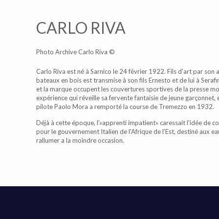
CARLO RIVA
Photo Archive Carlo Riva ©
Carlo Riva est né à Sarnico le 24 février 1922. Fils d'art par son
bateaux en bois est transmise à son fils Ernesto et de lui à Ser
et la marque occupent les couvertures sportives de la presse mond
expérience qui réveille sa fervente fantaisie de jeune garçonnet,
pilote Paolo Mora a remporté la course de Tremezzo en 1932.
Déjà à cette époque, l'«apprenti impatient» caressait l'idée de c
pour le gouvernement Italien de l'Afrique de l'Est, destiné aux e
rallumer a la moindre occasion.