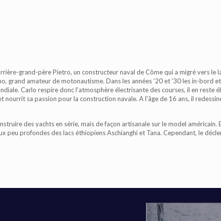
 arrière-grand-père Pietro, un constructeur naval de Côme qui a migré vers le l
afino, grand amateur de motonautisme. Dans les années ’20 et ’30 les in-bord e
iale. Carlo respire donc l'atmosphère électrisante des courses, il en reste éb
 et nourrit sa passion pour la construction navale. A l'âge de 16 ans, il redes
onstruire des yachts en série, mais de façon artisanale sur le model américain.
aux peu profondes des lacs éthiopiens Aschianghi et Tana. Cependant, le déclen