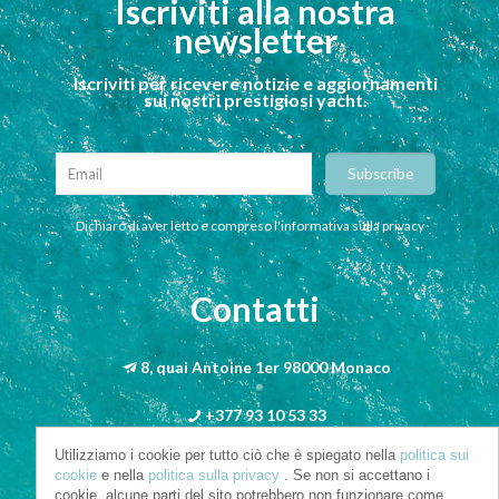
Iscriviti alla nostra
newsletter
Iscriviti per ricevere notizie e aggiornamenti
sui nostri prestigiosi yacht.
Dichiaro di aver letto e compreso l'informativa sulla privacy
Contatti
8, quai Antoine 1er 98000 Monaco
+377 93 10 53 33
Utilizziamo i cookie per tutto ciò che è spiegato nella
politica sui
info@riva-mbs.com
cookie
e nella
politica sulla privacy
. Se non si accettano i
cookie, alcune parti del sito potrebbero non funzionare come