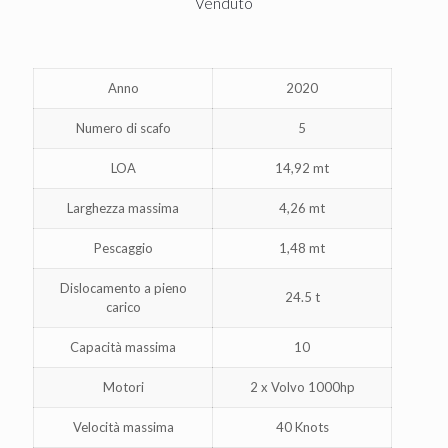
Venduto
Anno
2020
Numero di scafo
5
LOA
14,92 mt
Larghezza massima
4,26 mt
Pescaggio
1,48 mt
Dislocamento a pieno
24.5 t
carico
Capacità massima
10
Motori
2 x Volvo 1000hp
Velocità massima
40 Knots