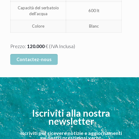
Capacità del serbatoio
600 lt
dell'acqua
Colore
Blanc
(IVA Inclusa)
Prezzo:
120.000
€
Contactez-nous
Iscriviti alla nostra
newsletter
Iscriviti per ricevere notizie e aggiornamenti
sui nostri prestigiosi yacht.