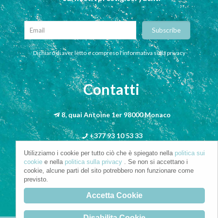
Dichiaro di aver letto e compreso l'informativa sulla privacy
Contatti
8, quai Antoine 1er 98000 Monaco
+377 93 10 53 33
Utilizziamo i cookie per tutto ciò che è spiegato nella
politica sui
info@riva-mbs.com
cookie
e nella
politica sulla privacy
. Se non si accettano i
cookie, alcune parti del sito potrebbero non funzionare come
previsto.
Accetta Cookie
Disabilita Cookie