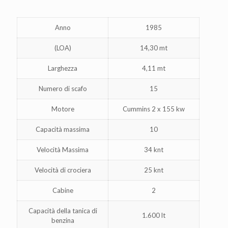
Anno
1985
(LOA)
14,30 mt
Larghezza
4,11 mt
Numero di scafo
15
Motore
Cummins 2 x 155 kw
Capacità massima
10
Velocità Massima
34 knt
Velocità di crociera
25 knt
Cabine
2
Capacità della tanica di
1.600 lt
benzina