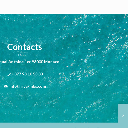
Contacts
 quai Antoine 1er 98000 Monaco
+377 93 10 53 33
info@riva-mbs.com