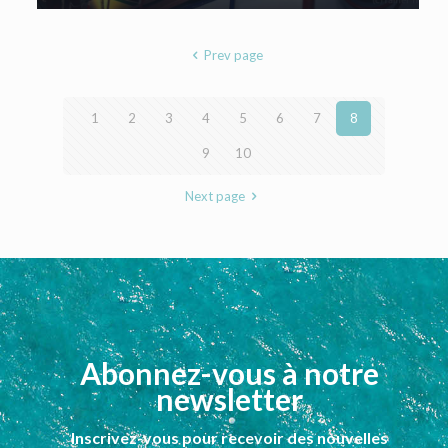
Prev page
1
2
3
4
5
6
7
8
9
10
Next page
Abonnez-vous à notre
newsletter
Inscrivez-vous pour recevoir des nouvelles