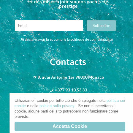
et des mises à jour sur nos yachts de
prestige
Je déclare avoir lu et compris la politique de confidentialité
Contacts
8, quai Antoine 1er 98000 Monaco
+377 93 10 53 33
Utilizziamo i cookie per tutto ciò che è spiegato nella
politica sui
info@riva-mbs.com
cookie
e nella
politica sulla privacy
. Se non si accettano i
cookie, alcune parti del sito potrebbero non funzionare come
previsto.
Accetta Cookie