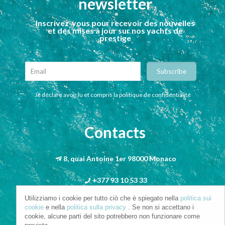
newsletter
Inscrivez-vous pour recevoir des nouvelles
et des mises à jour sur nos yachts de
prestige
Je déclare avoir lu et compris la politique de confidentialité
Contacts
8, quai Antoine 1er 98000 Monaco
+377 93 10 53 33
Utilizziamo i cookie per tutto ciò che è spiegato nella
politica sui
info@riva-mbs.com
cookie
e nella
politica sulla privacy
. Se non si accettano i
cookie, alcune parti del sito potrebbero non funzionare come