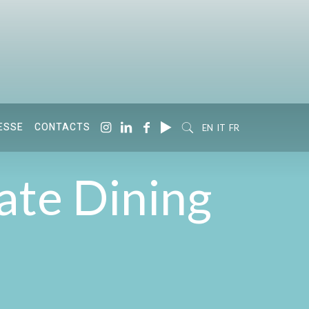
ESSE
CONTACTS
EN
IT
FR
ate Dining