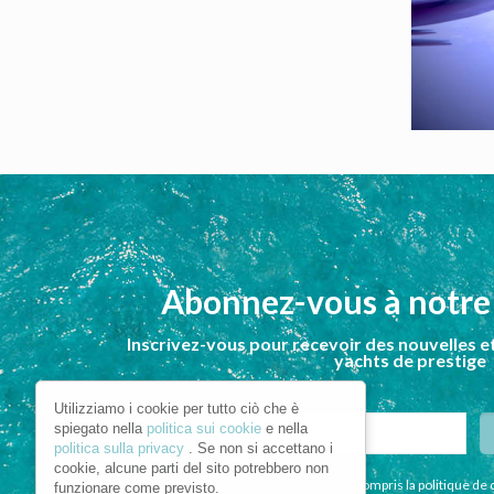
Abonnez-vous à notre
Inscrivez-vous pour recevoir des nouvelles et
yachts de prestige
Utilizziamo i cookie per tutto ciò che è
spiegato nella
politica sui cookie
e nella
politica sulla privacy
. Se non si accettano i
cookie, alcune parti del sito potrebbero non
Je déclare avoir lu et compris la politique de 
funzionare come previsto.