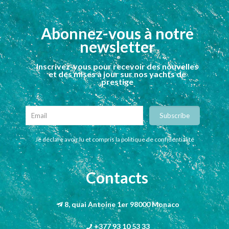
Abonnez-vous à notre
newsletter
Inscrivez-vous pour recevoir des nouvelles
et des mises à jour sur nos yachts de
prestige
Je déclare avoir lu et compris la politique de confidentialité
Contacts
8, quai Antoine 1er 98000 Monaco
+377 93 10 53 33