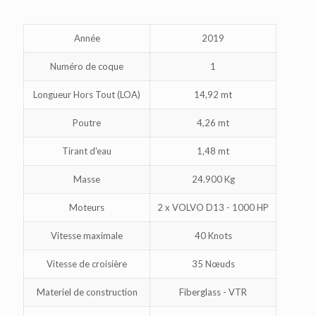
Année
2019
Numéro de coque
1
Longueur Hors Tout (LOA)
14,92 mt
Poutre
4,26 mt
Tirant d'eau
1,48 mt
Masse
24.900 Kg
Moteurs
2 x VOLVO D13 - 1000 HP
Vitesse maximale
40 Knots
Vitesse de croisière
35 Nœuds
Materiel de construction
Fiberglass - VTR