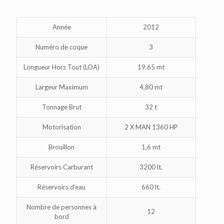
Année
2012
Numéro de coque
3
Longueur Hors Tout (LOA)
19,65 mt
Largeur Maximum
4,80 mt
Tonnage Brut
32 t
Motorisation
2 X MAN 1360 HP
Brouillon
1,6 mt
Réservoirs Carburant
3200 lt.
Réservoirs d’eau
660 lt.
Nombre de personnes à
12
bord