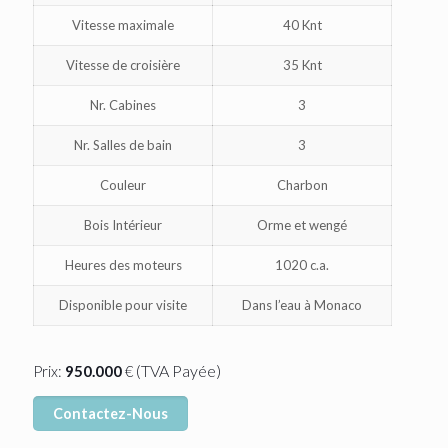
Vitesse maximale
40 Knt
Vitesse de croisière
35 Knt
Nr. Cabines
3
Nr. Salles de bain
3
Couleur
Charbon
Bois Intérieur
Orme et wengé
Heures des moteurs
1020 c.a.
Disponible pour visite
Dans l’eau à Monaco
(TVA Payée)
Prix:
950.000
€
Contactez-Nous