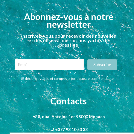
Abonnez-vous à notre
newsletter
Inscrivez-vous pour recevoir des nouvelles
et des mises à jour sur nos yachts de
prestige
Je déclare avoir lu et compris la politique de confidentialité
Contacts
8, quai Antoine 1er 98000 Monaco
+377 93 10 53 33