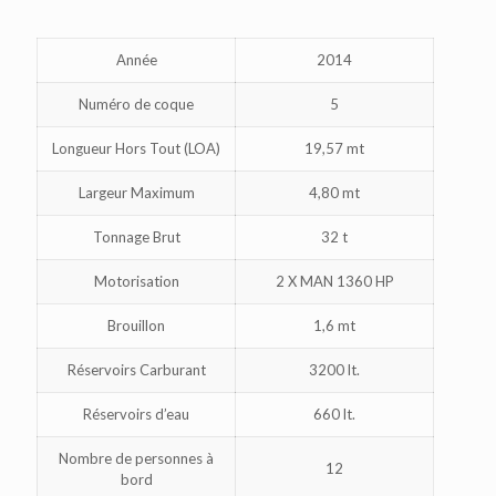
Année
2014
Numéro de coque
5
Longueur Hors Tout (LOA)
19,57 mt
Largeur Maximum
4,80 mt
Tonnage Brut
32 t
Motorisation
2 X MAN 1360 HP
Brouillon
1,6 mt
Réservoirs Carburant
3200 lt.
Réservoirs d’eau
660 lt.
Nombre de personnes à
12
bord