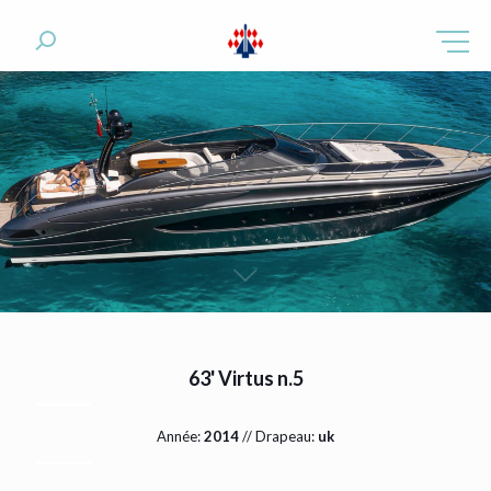
63' Virtus n.5
Année:
2014
// Drapeau:
uk