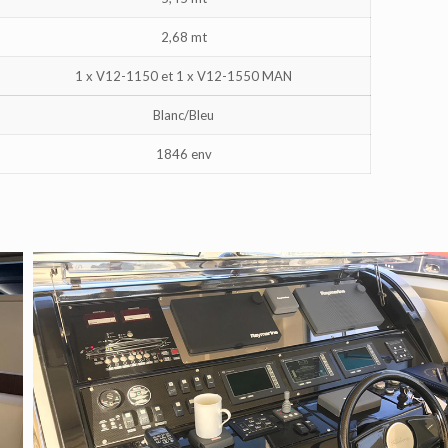
2,68 mt
1 x V12-1150 et 1 x V12-1550 MAN
Blanc/Bleu
1846 env