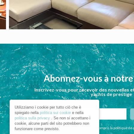
Abonnez-vous à notre
Inscrivez-vous pour recevoir des nouvelles et
yachts de prestige
Utilizziamo i cookie per tutto ciò che è
spiegato nella
politica sui cookie
e nella
politica sulla privacy
. Se non si accettano i
cookie, alcune parti del sito potrebbero non
Je déclare avoir lu et compris la politique de 
funzionare come previsto.