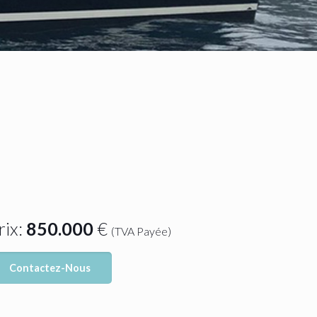
rix:
850.000
€
(TVA Payée)
Contactez-Nous