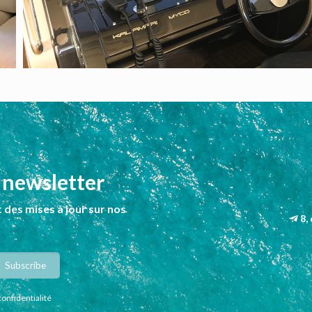
 newsletter
 des mises à jour sur nos
8,
confidentialité