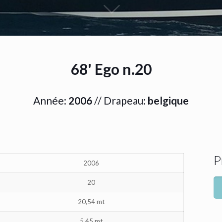
68' Ego n.20
Année:
2006
// Drapeau:
belgique
P
2006
20
20,54 mt
5,45 mt