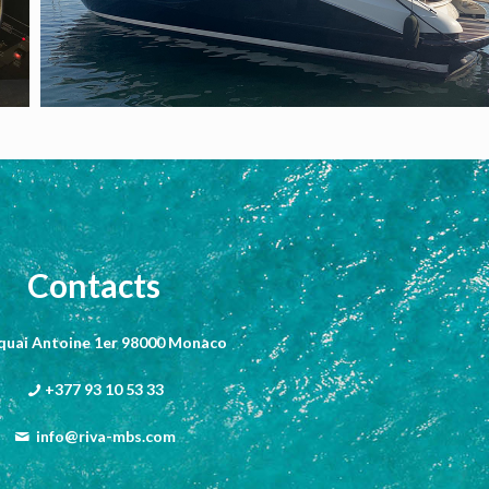
Contacts
 quai Antoine 1er 98000 Monaco
+377 93 10 53 33
info@riva-mbs.com